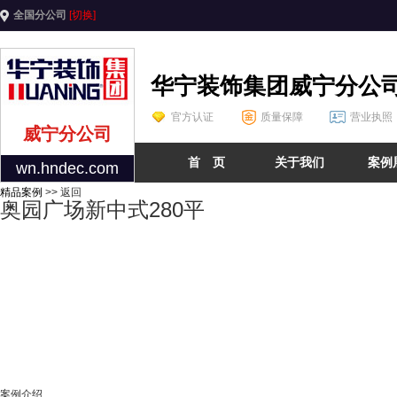
全国分公司
[切换]
华宁装饰集团威宁分公
官方认证
质量保障
营业执照
威宁分公司
首 页
关于我们
案例
wn.hndec.com
精品案例
>> 返回
奥园广场新中式280平
案例介绍