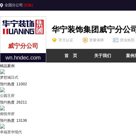
全国分公司
[切换]
华宁装饰集团威宁分公
官方认证
质量保障
营业执照
威宁分公司
首 页
关于我们
案例
wn.hndec.com
精品案例
梦想城日式
预约
热度 11002
公园王府
预约
热度 26211
南悦华府
预约
热度 13136
幸福里华现代