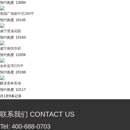
预约
热度 13094
奥园广场新中式280平
预约
热度 16145
威宁昱成花园
预约
热度 10183
威宁南悦华府
预约
热度 12056
金岭蓝湾220平
预约
热度 20198
麒龙香林美域
预约
热度 10117
共
1
页
9
条记录
联系我们 CONTACT US
Tel: 400-688-0703